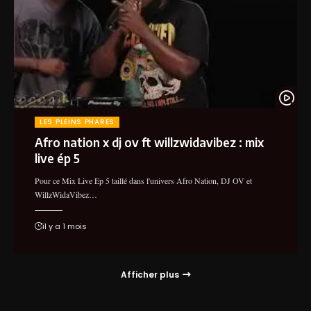
LES PLEINS PHARES
Afro nation x dj ov ft willzwidavibez : mix
live ép 5
Pour ce Mix Live Ep 5 taillé dans l'univers Afro Nation, DJ OV et
WillzWidaVibez…
il y a 1 mois
Afficher plus