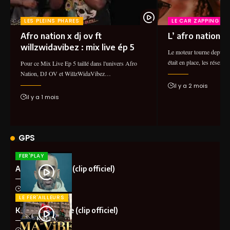
LES PLEINS PHARES
LE CAR ZAPPING
Afro nation x dj ov ft
L’ afro nation 2
willzwidavibez : mix live ép 5
Le moteur tourne depuis 
était en place, les réser
Pour ce Mix Live Ep 5 taillé dans l'univers Afro
Nation, DJ OV et WillzWidaVibez…
il y a 2 mois
il y a 1 mois
GPS
FER'PLAY
Aketo – Khalota (clip officiel)
il y a 1 mois
LE FER'AILLEURS
K-Reen – Ma vibe (clip officiel)