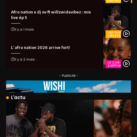
FER'AILLEURS
Afro nation x dj ov ft willzwidavibez : mix
live ép 5
il y a 1 mois
LES PLEINS
PHARES
L’ afro nation 2026 arrive fort!
il y a 2 mois
LE CAR
ZAPPING
- Publicité -
L'actu