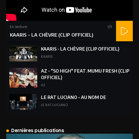
En lecture
1
/5
KAARIS - LA CHÈVRE (CLIP OFFICIEL)
KAARIS - LA CHÈVRE (CLIP OFFICIEL)
KAARIS
AZ - "SO HIGH" FEAT. MUMU FRESH (CLIP
OFFICIEL)
AZ
LE RAT LUCIANO – AU NOM DE
LE RAT LUCIANO
WISHI - C’EST LÉGENDAIRE
(ENLIVEDUFER #001)
Dernières publications
WISHI