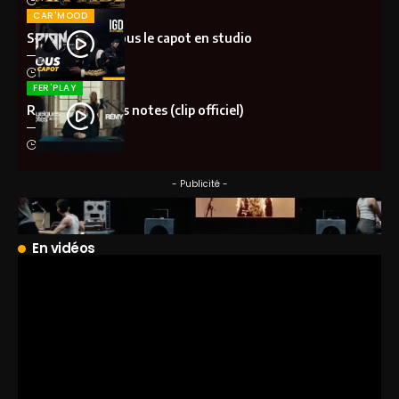
il y a 1 mois
CAR'MOOD
S-Pion (IGD) – Sous le capot en studio
il y a 2 mois
FER'PLAY
Rémy – Quelques notes (clip officiel)
il y a 2 mois
- Publicité -
En vidéos