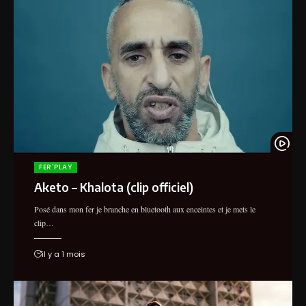
S-PION (IGD) - SOUS LE CAPOT EN
STUDIO
Enlivedufer
FER'PLAY
Aketo – Khalota (clip officiel)
Posé dans mon fer je branche en bluetooth aux enceintes et je mets le
clip…
il y a 1 mois