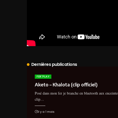
Dernières publications
FER'PLAY
Aketo – Khalota (clip officiel)
Posé dans mon fer je branche en bluetooth aux enceintes
clip…
il y a 1 mois