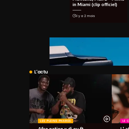
in Miami (clip officiel)
il y a 2 mois
L'actu
LES PLEINS PHARES
LE 
Afro nation x dj ov ft
L’ a