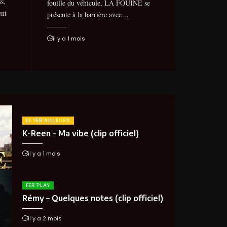
s,
fouille du véhicule, LA FOUINE se
ent
présente à la barrière avec…
il y a 1 mois
LE FER'AILLEURS
K-Reen – Ma vibe (clip officiel)
il y a 1 mois
FER'PLAY
Rémy – Quelques notes (clip officiel)
il y a 2 mois