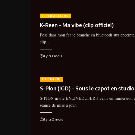
LE FER'AILLEURS
K-Reen – Ma vibe (clip officiel)
Posé dans mon fer je branche en bluetooth aux enceintes
clip…
il y a 1 mois
CAR'MOOD
S-Pion (IGD) – Sous le capot en studio
S-PION invite ENLIVEDUFER à venir en immersion as
séance de mise à jour.
il y a 2 mois