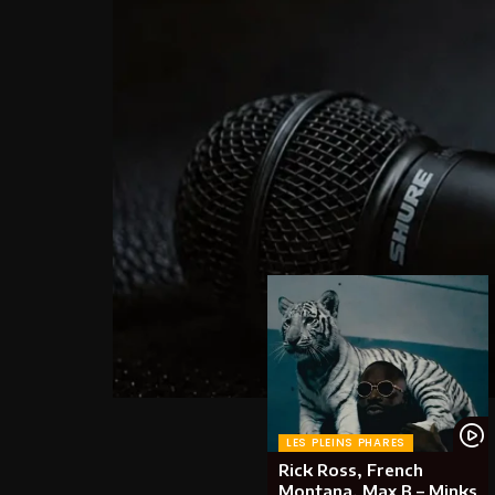
LES PLEINS PHARES
Rick Ross, French
Montana, Max B – Minks