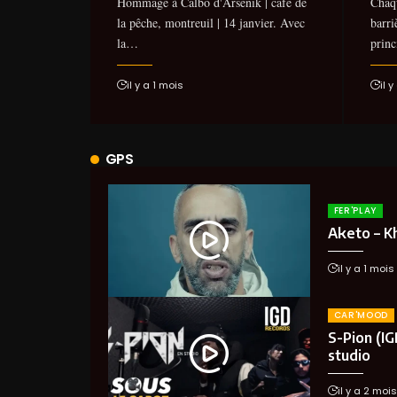
Hommage à Calbo d'Arsenik | café de
Chaq
la pêche, montreuil | 14 janvier. Avec
barri
la…
princ
il y a 1 mois
il 
GPS
FER'PLAY
Aketo – Kha
il y a 1 mois
CAR'MOOD
S-Pion (IG
studio
il y a 2 mois