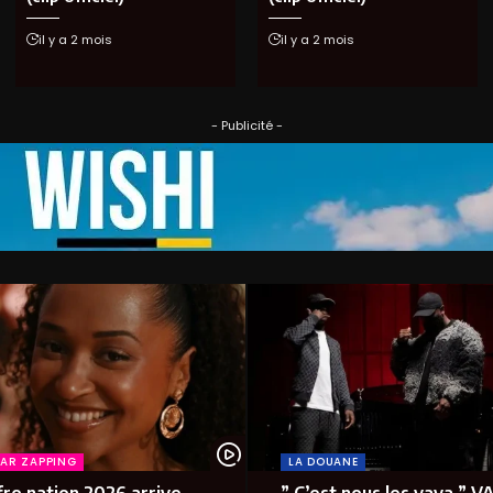
il y a 2 mois
il y a 2 mois
- Publicité -
CAR ZAPPING
LA DOUANE
fro nation 2026 arrive
” C’est nous les yaya ” VA 