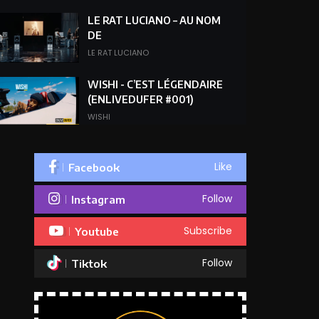
LE RAT LUCIANO – AU NOM
DE
LE RAT LUCIANO
WISHI - C’EST LÉGENDAIRE
(ENLIVEDUFER #001)
WISHI
S-PION (IGD) - SOUS LE
CAPOT EN STUDIO
Like
Facebook
Enlivedufer
Follow
Instagram
Subscribe
Youtube
Follow
Tiktok