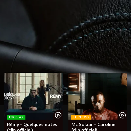
FER'PLAY
LE RÉTRO
Rémy – Quelques notes
Mc Solaar – Caroline
(clip officiel)
(clip officiel)