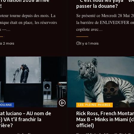
!
passer la douane?
teur tourne depuis des mois. La
Se présenté ce Mercredi 28 Mai 2
ique était en place, les réservoirs
la barrière de ENLIVEDUFER e
ns —…
copilote avec…
y a 2 mois
il y a 1 mois
DOUANE
LES PLEINS PHARES
rat luciano – AU nom de
Rick Ross, French Monta
p) VA t’il franchir la
Max B – Minks in Miami (c
rière?
officiel)