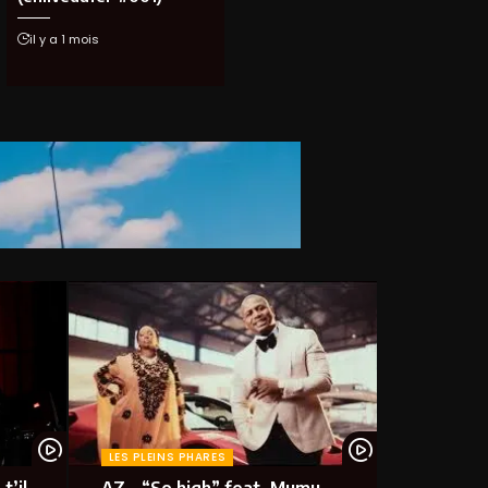
il y a 1 mois
LES PLEINS PHARES
t’il
AZ – “So high” feat. Mumu