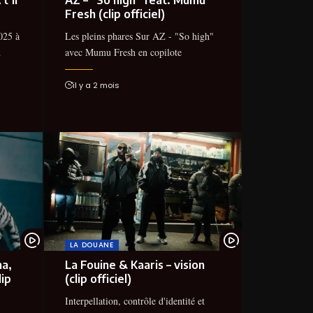
Fresh (clip officiel)
025 à
Les pleins phares Sur AZ - "So high"
n
avec Mumu Fresh en copilote
il y a 2 mois
LA DOUANE
na,
La Fouine & Kaaris – vision
lip
(clip officiel)
Interpellation, contrôle d'identité et