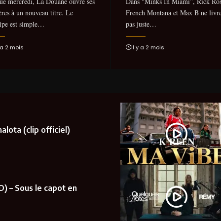
ue mercredi, La Douane ouvre ses
Dans "Minks In Miami”, Rick Ros
ères à un nouveau titre. Le
French Montana et Max B ne livr
ipe est simple…
pas juste…
y a 2 mois
il y a 2 mois
lota (clip officiel)
D) – Sous le capot en