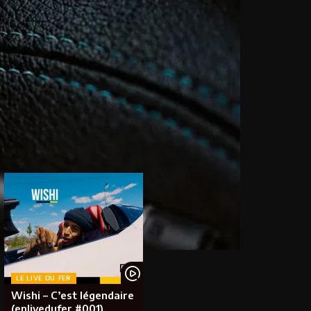
LE LIVE DU FER
Wishi – C’est légendaire
(enlivedufer #001)