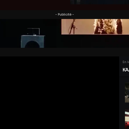
- Publicité -
En 
KA