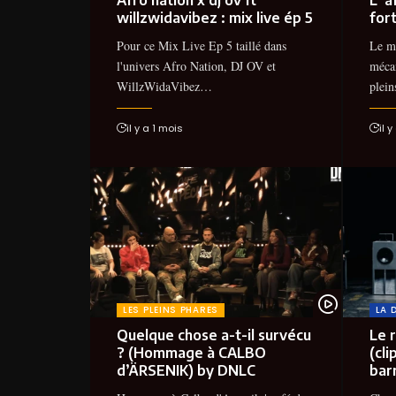
willzwidavibez : mix live ép 5
fort
Pour ce Mix Live Ep 5 taillé dans
Le mo
l'univers Afro Nation, DJ OV et
mécan
WillzWidaVibez…
plei
il y a 1 mois
il 
LES PLEINS PHARES
LA 
Quelque chose a-t-il survécu
Le 
? (Hommage à CALBO
(cli
d’‪ÄRSENIK‬) by DNLC
bar