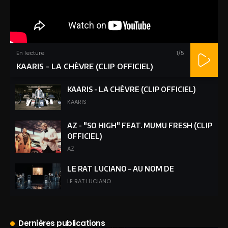
En lecture
1
/5
KAARIS - LA CHÈVRE (CLIP OFFICIEL)
KAARIS - LA CHÈVRE (CLIP OFFICIEL)
KAARIS
AZ - "SO HIGH" FEAT. MUMU FRESH (CLIP
OFFICIEL)
AZ
LE RAT LUCIANO – AU NOM DE
LE RAT LUCIANO
WISHI - C’EST LÉGENDAIRE
(ENLIVEDUFER #001)
Dernières publications
WISHI