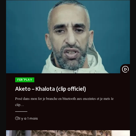
S-PION (IGD) - SOUS LE CAPOT EN
STUDIO
Enlivedufer
FER'PLAY
Aketo – Khalota (clip officiel)
Posé dans mon fer je branche en bluetooth aux enceintes et je mets le
clip…
il y a 1 mois