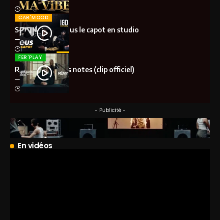
il y a 1 mois
CAR'MOOD
S-Pion (IGD) – Sous le capot en studio
il y a 2 mois
FER'PLAY
Rémy – Quelques notes (clip officiel)
il y a 2 mois
- Publicité -
En vidéos