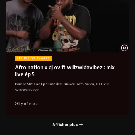
LES PLEINS PHARES
Afro nation x dj ov ft willzwidavibez : mix
live ép 5
Pour ce Mix Live Ep 5 taillé dans l'univers Afro Nation, DJ OV et
WillzWidaVibez…
il y a 1 mois
Afficher plus