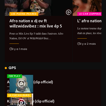
LES PLEINS PHARES
LE CAR ZAPPING
Afro nation x dj ov ft
L’ afro nation 2
willzwidavibez : mix live ép 5
Le moteur tourne depuis 
était en place, les réser
Pour ce Mix Live Ep 5 taillé dans l'univers Afro
Nation, DJ OV et WillzWidaVibez…
il y a 2 mois
il y a 1 mois
GPS
FER'PLAY
Aketo – Khalota (clip officiel)
il y a 1 mois
LE FER'AILLEURS
K-Reen – Ma vibe (clip officiel)