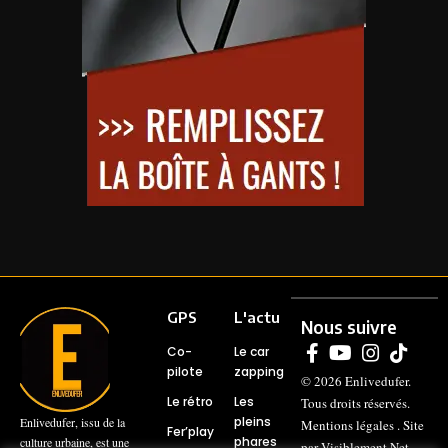
GPS
L'actu
Nous suivre
Co-
Le car
pilote
zapping
© 2026
Enlivedufer
.
Le rétro
Les
Tous droits réservés.
pleins
Enlivedufer, issu de la
Mentions légales
. Site
Fer’play
phares
culture urbaine, est une
par
Visiblement Net –