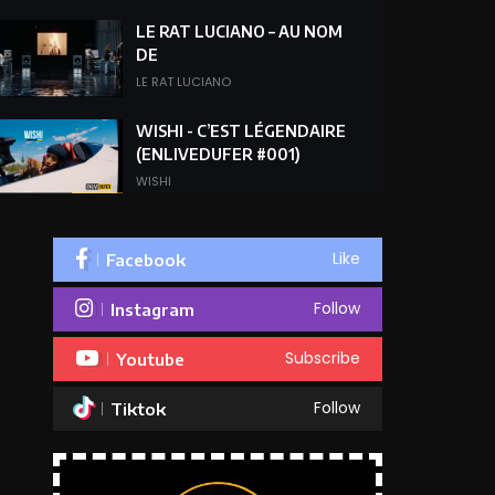
LE RAT LUCIANO – AU NOM
DE
LE RAT LUCIANO
WISHI - C’EST LÉGENDAIRE
(ENLIVEDUFER #001)
WISHI
S-PION (IGD) - SOUS LE
CAPOT EN STUDIO
Like
Facebook
Enlivedufer
Follow
Instagram
Subscribe
Youtube
Follow
Tiktok