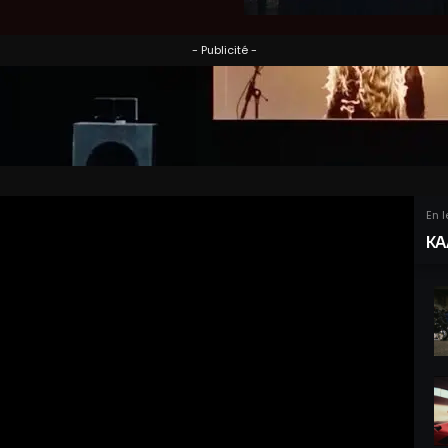
- Publicité -
En 
KA