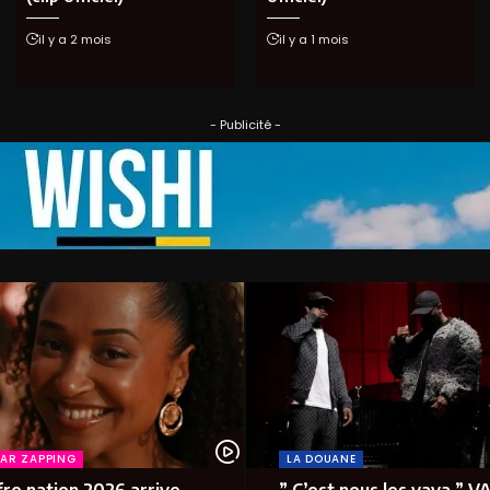
il y a 2 mois
il y a 1 mois
- Publicité -
CAR ZAPPING
LA DOUANE
fro nation 2026 arrive
” C’est nous les yaya ” VA 