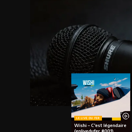
LE LIVE DU FER
Wishi – C’est légendaire
(enlivedufer #001)