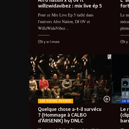
willzwidavibez : mix live ép 5
fort
Pour ce Mix Live Ep 5 taillé dans
Le mo
l'univers Afro Nation, DJ OV et
mécan
WillzWidaVibez…
plei
il y a 1 mois
il 
LES PLEINS PHARES
LA 
Quelque chose a-t-il survécu
Le 
? (Hommage à CALBO
(cli
d’‪ÄRSENIK‬) by DNLC
bar