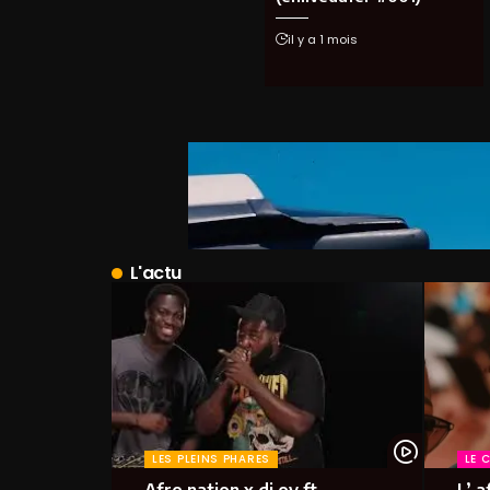
il y a 1 mois
L'actu
LES PLEINS PHARES
LE 
Afro nation x dj ov ft
L’ a