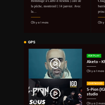
Hommage à Calbo d'Arsenik | café de
Chaq
la pêche, montreuil | 14 janvier. Avec
barri
la…
princ
il y a 1 mois
il 
GPS
FER'PLAY
Aketo – Kha
il y a 1 mois
CAR'MOOD
S-Pion (IG
studio
il y a 2 mois