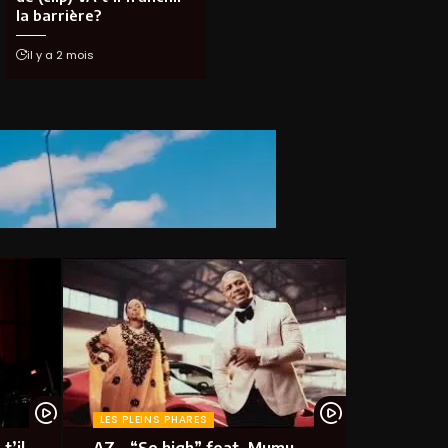
la barrière?
il y a 2 mois
LES PLEINS PHARES
t’il
AZ – “So high” feat. Mumu