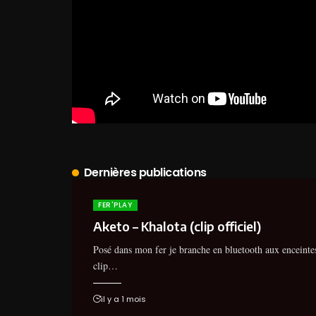
Dernières publications
FER'PLAY
Aketo – Khalota (clip officiel)
Posé dans mon fer je branche en bluetooth aux enceintes
clip…
il y a 1 mois