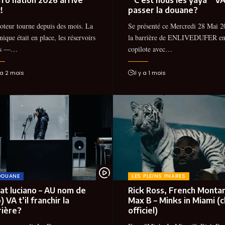
!
passer la douane?
teur tourne depuis des mois. La
Se présenté ce Mercredi 28 Mai 2
ique était en place, les réservoirs
la barrière de ENLIVEDUFER e
ns —…
copilote avec…
y a 2 mois
il y a 1 mois
DOUANE
LES PLEINS PHARES
rat luciano – AU nom de
Rick Ross, French Monta
p) VA t’il franchir la
Max B – Minks in Miami (c
rière?
officiel)