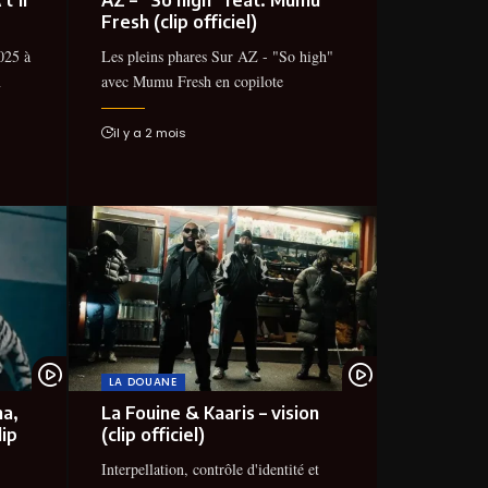
Fresh (clip officiel)
025 à
Les pleins phares Sur AZ - "So high"
n
avec Mumu Fresh en copilote
il y a 2 mois
LA DOUANE
na,
La Fouine & Kaaris – vision
lip
(clip officiel)
Interpellation, contrôle d'identité et