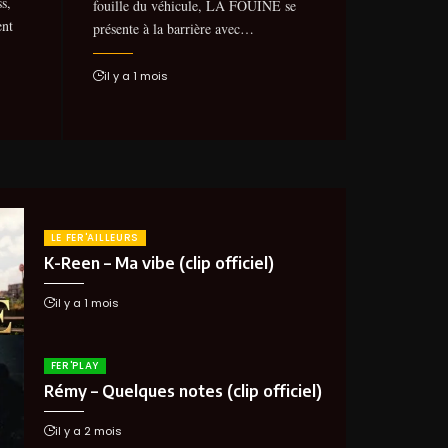
s,
fouille du véhicule, LA FOUINE se
ent
présente à la barrière avec…
il y a 1 mois
LE FER'AILLEURS
K-Reen – Ma vibe (clip officiel)
il y a 1 mois
FER'PLAY
Rémy – Quelques notes (clip officiel)
il y a 2 mois