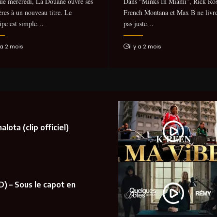
ue mercredi, La Douane ouvre ses
Dans "Minks In Miami”, Rick Ros
ères à un nouveau titre. Le
French Montana et Max B ne livr
ipe est simple…
pas juste…
y a 2 mois
il y a 2 mois
lota (clip officiel)
D) – Sous le capot en