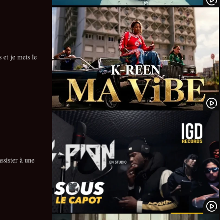
 et je mets le
sister à une