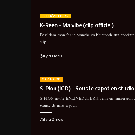
LE FER'AILLEURS
K-Reen – Ma vibe (clip officiel)
Posé dans mon fer je branche en bluetooth aux enceintes
clip…
il y a 1 mois
CAR'MOOD
S-Pion (IGD) – Sous le capot en studio
S-PION invite ENLIVEDUFER à venir en immersion as
séance de mise à jour.
il y a 2 mois