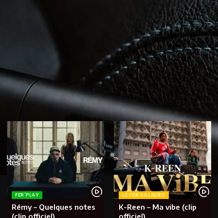
FER'PLAY
LE FER'AILLEURS
Rémy – Quelques notes
K-Reen – Ma vibe (clip
(clip officiel)
officiel)