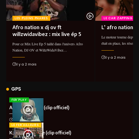
LES PLEINS PHARES
LE CAR ZAPPING
Afro nation x dj ov ft
L’ afro nation 2
willzwidavibez : mix live ép 5
Le moteur tourne depuis 
était en place, les réser
Pour ce Mix Live Ep 5 taillé dans l'univers Afro
Nation, DJ OV et WillzWidaVibez…
il y a 2 mois
il y a 2 mois
GPS
FER'PLAY
Aketo – Khalota (clip officiel)
il y a 2 mois
LE FER'AILLEURS
K-Reen – Ma vibe (clip officiel)