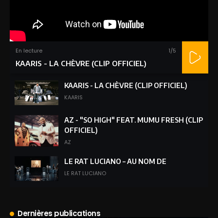
En lecture
1
/5
KAARIS - LA CHÈVRE (CLIP OFFICIEL)
KAARIS - LA CHÈVRE (CLIP OFFICIEL)
KAARIS
AZ - "SO HIGH" FEAT. MUMU FRESH (CLIP
OFFICIEL)
AZ
LE RAT LUCIANO – AU NOM DE
LE RAT LUCIANO
WISHI - C’EST LÉGENDAIRE
(ENLIVEDUFER #001)
Dernières publications
WISHI