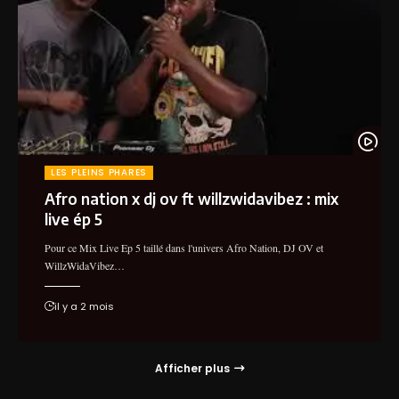
LES PLEINS PHARES
Afro nation x dj ov ft willzwidavibez : mix
live ép 5
Pour ce Mix Live Ep 5 taillé dans l'univers Afro Nation, DJ OV et
WillzWidaVibez…
il y a 2 mois
Afficher plus