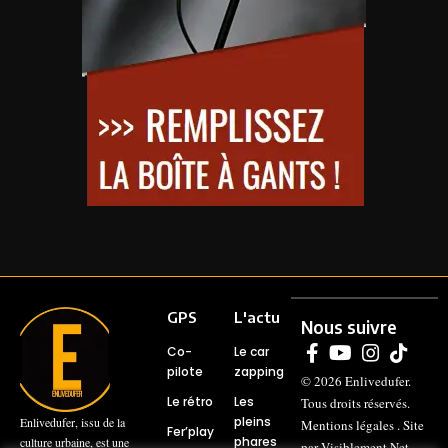
GPS
L'actu
Nous suivre
Co-
Le car
pilote
zapping
© 2026
Enlivedufer
.
Le rétro
Les
Tous droits réservés.
pleins
Enlivedufer, issu de la
Mentions légales
. Site
Fer’play
phares
culture urbaine, est une
par
Visiblement Net –