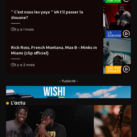
FER'PLAY
” C’est nous les yaya ” VA t’il passer la
douane?
il y a 1 mois
LA
DOUANE
Rick Ross, French Montana, Max B – Minks in
Miami (clip officiel)
il y a 2 mois
LES PLEINS
PHARES
- Publicité -
L'actu