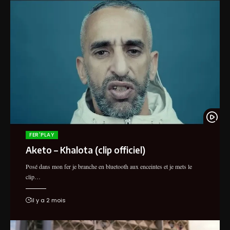
S-PION (IGD) - SOUS LE CAPOT EN
STUDIO
Enlivedufer
FER'PLAY
Aketo – Khalota (clip officiel)
Posé dans mon fer je branche en bluetooth aux enceintes et je mets le
clip…
il y a 2 mois