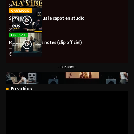
il y a 2 mois
CAR'MOOD
S-Pion (IGD) – Sous le capot en studio
il y a 2 mois
FER'PLAY
Rémy – Quelques notes (clip officiel)
il y a 2 mois
- Publicité -
En vidéos