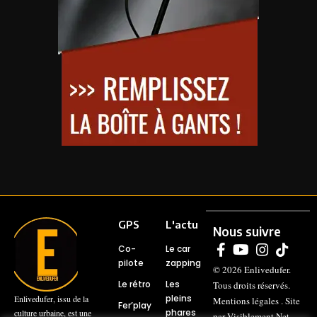
GPS
L'actu
Nous suivre
Co-
Le car
pilote
zapping
© 2026
Enlivedufer
.
Le rétro
Les
Tous droits réservés.
pleins
Enlivedufer, issu de la
Mentions légales
. Site
Fer’play
phares
culture urbaine, est une
par
Visiblement Net –