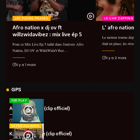
LES PLEINS PHARES
LE CAR ZAPPING
Afro nation x dj ov ft
L’ afro nation 2
willzwidavibez : mix live ép 5
Le moteur tourne depuis 
était en place, les réser
Pour ce Mix Live Ep 5 taillé dans l'univers Afro
Nation, DJ OV et WillzWidaVibez…
il y a 2 mois
il y a 1 mois
GPS
FER'PLAY
Aketo – Khalota (clip officiel)
il y a 1 mois
LE FER'AILLEURS
K-Reen – Ma vibe (clip officiel)