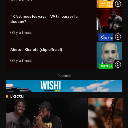
LES PLEINS
PHARES
” C’est nous les yaya ” VA t’il passer la
douane?
il y a 1 mois
LA
DOUANE
Aketo – Khalota (clip officiel)
il y a 1 mois
FER'PLAY
- Publicité -
L'actu