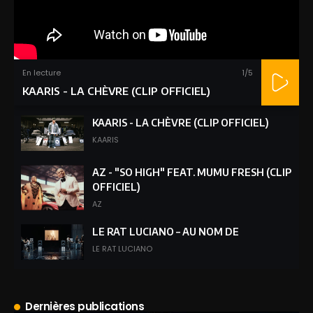
En lecture
1
/5
KAARIS - LA CHÈVRE (CLIP OFFICIEL)
KAARIS - LA CHÈVRE (CLIP OFFICIEL)
KAARIS
AZ - "SO HIGH" FEAT. MUMU FRESH (CLIP
OFFICIEL)
AZ
LE RAT LUCIANO – AU NOM DE
LE RAT LUCIANO
WISHI - C’EST LÉGENDAIRE
(ENLIVEDUFER #001)
Dernières publications
WISHI