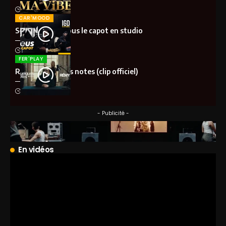
il y a 1 mois
CAR'MOOD
S-Pion (IGD) – Sous le capot en studio
il y a 2 mois
FER'PLAY
Rémy – Quelques notes (clip officiel)
il y a 2 mois
- Publicité -
En vidéos