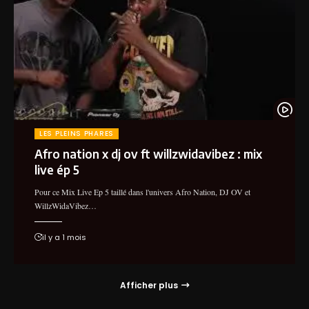
LES PLEINS PHARES
Afro nation x dj ov ft willzwidavibez : mix
live ép 5
Pour ce Mix Live Ep 5 taillé dans l'univers Afro Nation, DJ OV et
WillzWidaVibez…
il y a 1 mois
Afficher plus