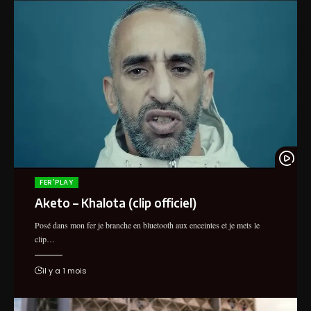
S-PION (IGD) - SOUS LE CAPOT EN
STUDIO
Enlivedufer
FER'PLAY
Aketo – Khalota (clip officiel)
Posé dans mon fer je branche en bluetooth aux enceintes et je mets le
clip…
il y a 1 mois