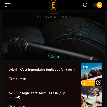
Wishi – C’est légendaire (enlivedufer #001)
il y a 1 mois
LE LIVE DU
FER
AZ – “So high” feat. Mumu Fresh (clip
officiel)
il y a 2 mois