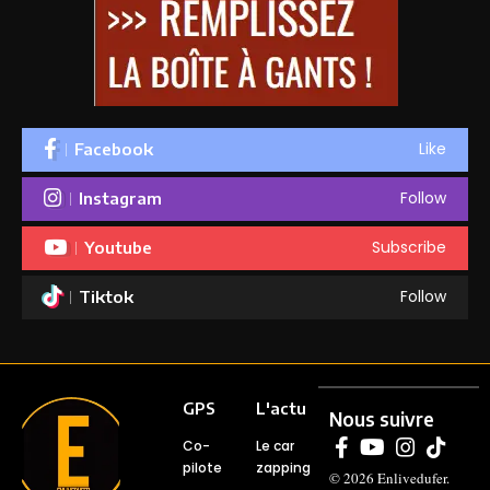
Like
Facebook
Follow
Instagram
Subscribe
Youtube
Follow
Tiktok
GPS
L'actu
Nous suivre
Co-
Le car
pilote
zapping
© 2026
Enlivedufer
.