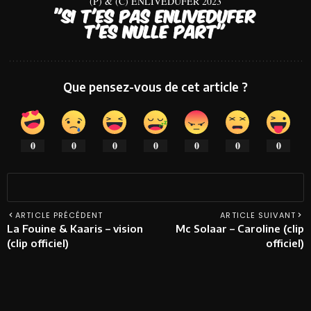
(P) & (C) ENLIVEDUFER 2023
Que pensez-vous de cet article ?
0
0
0
0
0
0
0
ARTICLE PRÉCÉDENT
ARTICLE SUIVANT
La Fouine & Kaaris – vision
Mc Solaar – Caroline (clip
(clip officiel)
officiel)